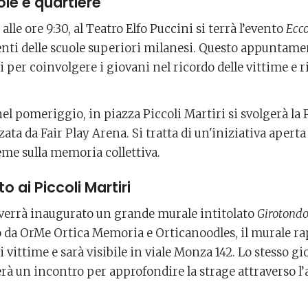
ole e quartiere
 alle ore 9:30, al Teatro Elfo Puccini si terrà l’evento
Ecco
enti delle scuole superiori milanesi. Questo appuntam
i per coinvolgere i giovani nel ricordo delle vittime e r
nel pomeriggio, in piazza Piccoli Martiri si svolgerà la
ata da Fair Play Arena. Si tratta di un'iniziativa aperta
ieme sulla memoria collettiva.
 ai Piccoli Martiri
 verrà inaugurato un grande murale intitolato
Girotondo.
to da OrMe Ortica Memoria e Orticanoodles, il murale r
i vittime e sarà visibile in viale Monza 142. Lo stesso gi
rà un incontro per approfondire la strage attraverso l’