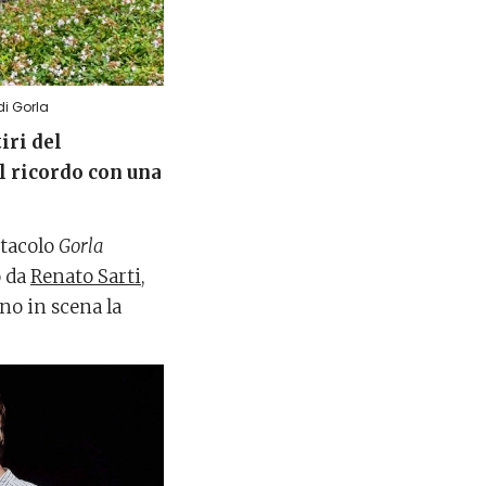
di Gorla
iri del
l ricordo con una
ttacolo
Gorla
o da
Renato Sarti
,
no in scena la