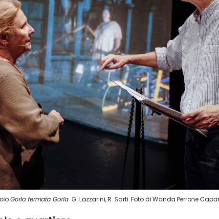
colo
Gorla fermata Gorla
. G. Lazzarini, R. Sarti. Foto di Wanda Perrone Cap