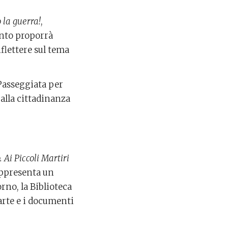
 la guerra!
,
ento proporrà
iflettere sul tema
 Passeggiata per
 alla cittadinanza
 Ai Piccoli Martiri
appresenta un
orno, la Biblioteca
arte e i documenti