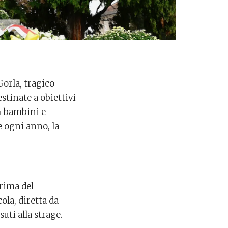
orla, tragico
tinate a obiettivi
84 bambini e
 ogni anno, la
prima del
ola, diretta da
uti alla strage.