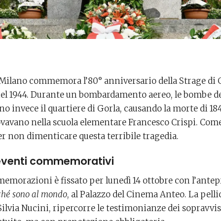
 Milano commemora l’80° anniversario della Strage di G
el 1944. Durante un bombardamento aereo, le bombe des
ono invece il quartiere di Gorla, causando la morte di 1
ovavano nella scuola elementare Francesco Crispi. Come
per non dimenticare questa terribile tragedia.
eventi commemorativi
memorazioni è fissato per lunedì 14 ottobre con l’ante
ché sono al mondo
, al Palazzo del Cinema Anteo. La pellic
ilvia Nucini, ripercorre le testimonianze dei sopravviss